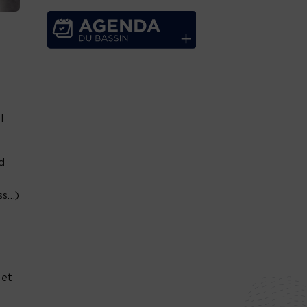
l
d
ss…)
 et