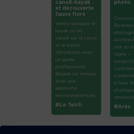
canoë-kayak
photo
et découverte
faune flore
Concour
Venez naviguez en
Bicenten
kayak ou en
photogr
canoë sur la Leyre
Architec
et le bassin
noir en b
d’Arcachon avec
(ligne –
un guide
perspect
professionnel.
contrast
Balade sur mesure
créativi
avec une
à tous le
approche
photogr
environnementale....
amateurs 
#Le Teich
#Arès