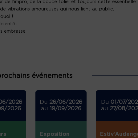
ûr de l’impro, de la douce folie, et toujours cette essentielle
de vibrations amoureuses qui nous lient au public.
 quoi !
 bientôt.
us embrasse
prochains événements
06/2026
Du
26/06/2026
Du
01/07/20
09/2026
au
19/09/2026
au
27/08/20
rs
Exposition
Estiv’Audeng