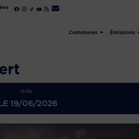
ées
Communes
Émissions
ert
Arès -
LE
19/06/2026