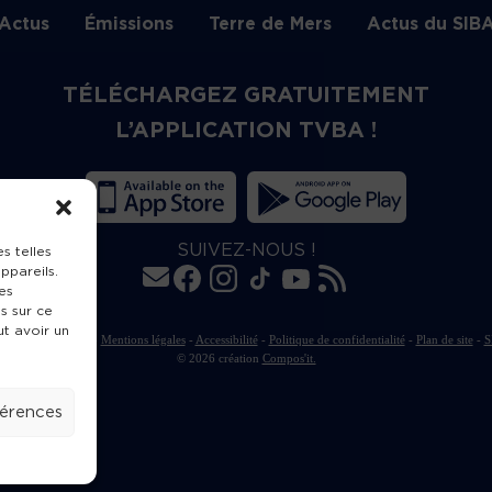
Actus
Émissions
Terre de Mers
Actus du SIB
TÉLÉCHARGEZ GRATUITEMENT
L’APPLICATION TVBA !
SUIVEZ-NOUS !
s telles
ppareils.
es
s sur ce
ut avoir un
rte de publication
-
Mentions légales
-
Accessibilité
-
Politique de confidentialité
-
Plan de site
-
S
© 2026 création
Compos'it.
férences