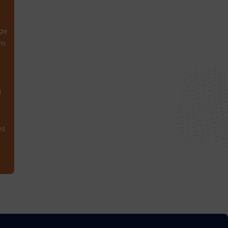
ge
ns
1
.
es
.