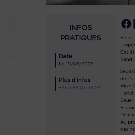
INFOS
PRATIQUES
Hello !
J’espè
Cet ét
Date
Band !
Le
19/06/2026
Sébast
de Pal
Plus d'infos
Alain 
+33 5 56 03 93 03
Hervé 
Bauer
Floria
Demaer
Au pro
des no