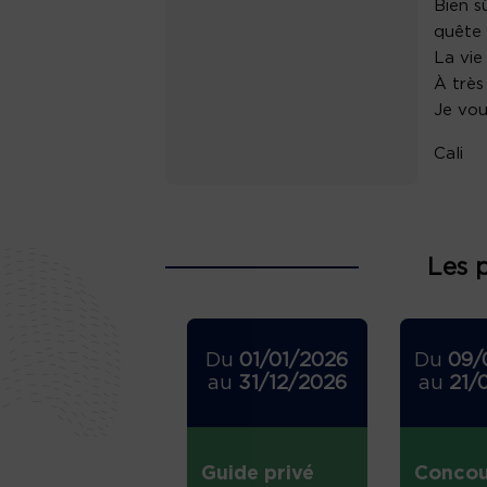
Bien s
quête 
La vie
À très
Je vo
Cali
Les 
Du
01/01/2026
Du
09/
au
31/12/2026
au
21/
Guide privé
Concou