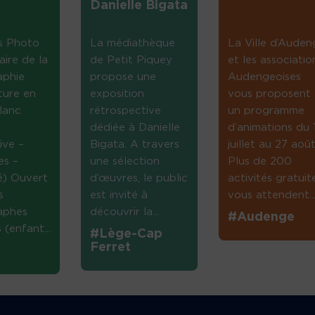
Danielle Bigata
s Photo
La médiathèque
La Ville d’Auden
aire de la
de Petit Piquey
et les associatio
aphie
propose une
Audengeoises
ture en
exposition
vous proposent
lanc
rétrospective
un programme
dédiée à Danielle
d’animations du 
ive –
Bigata. A travers
juillet au 27 août
es –
une sélection
Plus de 200
té) Ouvert
d’œuvres, le public
activités gratuit
s
est invité à
vous attendent...
aphes
découvrir la...
#Audenge
(enfant...
#Lège-Cap
Ferret