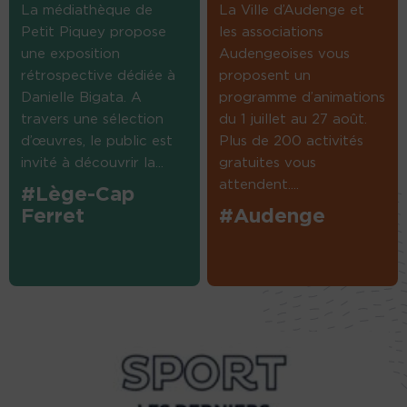
La médiathèque de
La Ville d’Audenge et
Petit Piquey propose
les associations
une exposition
Audengeoises vous
rétrospective dédiée à
proposent un
Danielle Bigata. A
programme d’animations
travers une sélection
du 1 juillet au 27 août.
d’œuvres, le public est
Plus de 200 activités
invité à découvrir la...
gratuites vous
attendent....
#Lège-Cap
Ferret
#Audenge