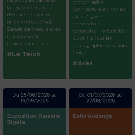
kayak ou en canoë sur
photographie
la Leyre et le bassin
Architecture en noir en
d’Arcachon avec un
blanc (ligne –
guide professionnel.
perspective –
Balade sur mesure avec
contrastes – créativité)
une approche
Ouvert à tous les
environnementale....
photographes amateurs
(enfant...
#Le Teich
#Arès
Du
26/06/2026
au
Du
01/07/2026
au
19/09/2026
27/08/2026
Exposition Danielle
Estiv’Audenge
Bigata