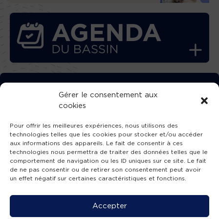
TÉLÉCHARGEZ GRATUITEMENT
Gérer le consentement aux
cookies
L’APPLICATION TVBA !
Pour offrir les meilleures expériences, nous utilisons des
technologies telles que les cookies pour stocker et/ou accéder
aux informations des appareils. Le fait de consentir à ces
technologies nous permettra de traiter des données telles que le
comportement de navigation ou les ID uniques sur ce site. Le fait
SUIVEZ-NOUS !
de ne pas consentir ou de retirer son consentement peut avoir
un effet négatif sur certaines caractéristiques et fonctions.
Charte de publication
-
Mentions légales
-
Accessibilité
-
Politique de confidentialité
-
Plan
Accepter
de site
-
SIBA