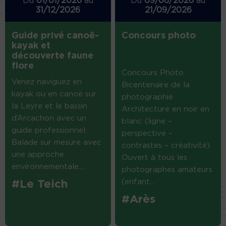
Du
01/01/2026
au
Du
09/06/2026
au
31/12/2026
21/09/2026
Guide privé canoë-
Concours photo
kayak et
découverte faune
flore
Concours Photo
Venez naviguez en
Bicentenaire de la
kayak ou en canoë sur
photographie
la Leyre et le bassin
Architecture en noir en
d’Arcachon avec un
blanc (ligne –
guide professionnel.
perspective –
Balade sur mesure avec
contrastes – créativité)
une approche
Ouvert à tous les
environnementale....
photographes amateurs
(enfant...
#Le Teich
#Arès