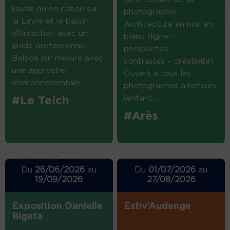
kayak ou en canoë sur
photographie
la Leyre et le bassin
Architecture en noir en
d’Arcachon avec un
blanc (ligne –
guide professionnel.
perspective –
Balade sur mesure avec
contrastes – créativité)
une approche
Ouvert à tous les
environnementale....
photographes amateurs
(enfant...
#Le Teich
#Arès
Du
26/06/2026
au
Du
01/07/2026
au
19/09/2026
27/08/2026
Exposition Danielle
Estiv’Audenge
Bigata