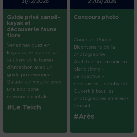
31/12/2026
21/09/2026
Guide privé canoë-
Concours photo
kayak et
découverte faune
flore
Concours Photo
Venez naviguez en
Bicentenaire de la
kayak ou en canoë sur
photographie
la Leyre et le bassin
Architecture en noir en
d’Arcachon avec un
blanc (ligne –
guide professionnel.
perspective –
Balade sur mesure avec
contrastes – créativité)
une approche
Ouvert à tous les
environnementale....
photographes amateurs
(enfant...
#Le Teich
#Arès