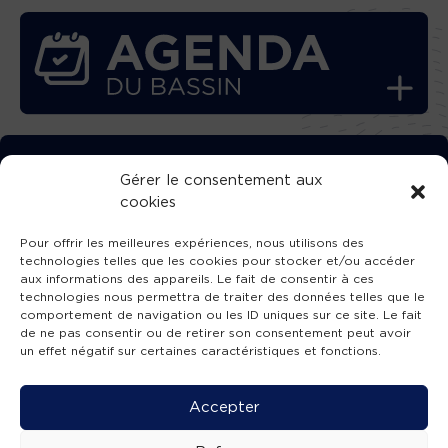
TÉLÉCHARGEZ GRATUITEMENT
Gérer le consentement aux
cookies
L’APPLICATION TVBA !
Pour offrir les meilleures expériences, nous utilisons des
technologies telles que les cookies pour stocker et/ou accéder
aux informations des appareils. Le fait de consentir à ces
technologies nous permettra de traiter des données telles que le
comportement de navigation ou les ID uniques sur ce site. Le fait
SUIVEZ-NOUS !
de ne pas consentir ou de retirer son consentement peut avoir
un effet négatif sur certaines caractéristiques et fonctions.
Charte de publication
-
Mentions légales
-
Accessibilité
-
Politique de confidentialité
-
Plan
Accepter
de site
-
SIBA
© 2026 création
Compos'it.