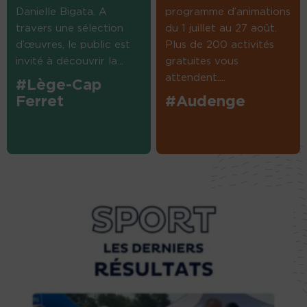
Danielle Bigata. A
programme d’animations
travers une sélection
du 1 juillet au 27 août.
d’œuvres, le public est
Plus de 200 activités
invité à découvrir la...
gratuites vous
attendent....
#Lège-Cap
Ferret
#Audenge