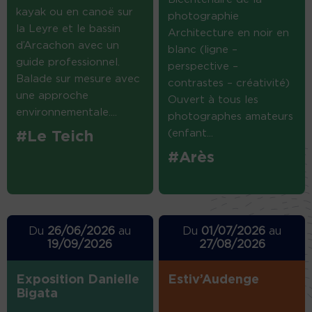
kayak ou en canoë sur
photographie
la Leyre et le bassin
Architecture en noir en
d’Arcachon avec un
blanc (ligne –
guide professionnel.
perspective –
Balade sur mesure avec
contrastes – créativité)
une approche
Ouvert à tous les
environnementale....
photographes amateurs
(enfant...
#Le Teich
#Arès
Du
26/06/2026
au
Du
01/07/2026
au
19/09/2026
27/08/2026
Exposition Danielle
Estiv’Audenge
Bigata