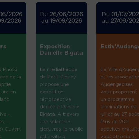
06/2026
Du
26/06/2026
Du
01/07/20
09/2026
au
19/09/2026
au
27/08/20
rs
Exposition
Estiv’Audeng
Danielle Bigata
s Photo
La médiathèque
La Ville d’Auden
aire de la
de Petit Piquey
et les associatio
aphie
propose une
Audengeoises
ture en
exposition
vous proposent
lanc
rétrospective
un programme
dédiée à Danielle
d’animations du 
ive –
Bigata. A travers
juillet au 27 août
es –
une sélection
Plus de 200
té) Ouvert
d’œuvres, le public
activités gratuit
s
est invité à
vous attendent...