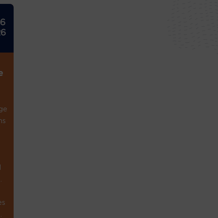
26
26
e
ge
ns
1
.
es
.