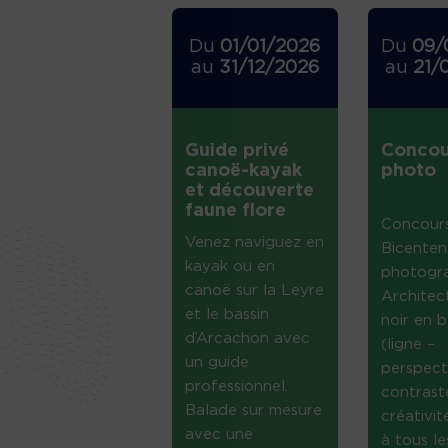
Du
01/01/2026
Du
09/
au
31/12/2026
au
21/
Guide privé
Concou
canoë-kayak
photo
et découverte
faune flore
Concour
Venez naviguez en
Bicenten
kayak ou en
photogr
canoë sur la Leyre
Architec
et le bassin
noir en b
d’Arcachon avec
(ligne –
un guide
perspect
professionnel.
contrast
Balade sur mesure
créativi
avec une
à tous le