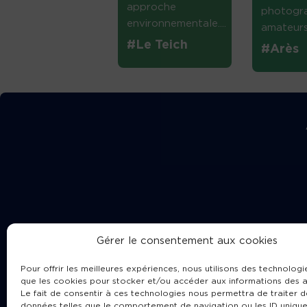
approche
photogr
environnementale....
amateurs 
#Le Teich
#Arès
Gérer le consentement aux cookies
Pour offrir les meilleures expériences, nous utilisons des technologie
que les cookies pour stocker et/ou accéder aux informations des a
Le fait de consentir à ces technologies nous permettra de traiter d
données telles que le comportement de navigation ou les ID unique