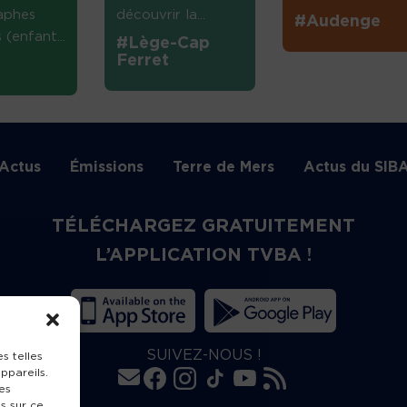
aphes
découvrir la...
#Audenge
(enfant...
#Lège-Cap
Ferret
Actus
Émissions
Terre de Mers
Actus du SIB
TÉLÉCHARGEZ GRATUITEMENT
L’APPLICATION TVBA !
SUIVEZ-NOUS !
s telles
ppareils.
es
s sur ce