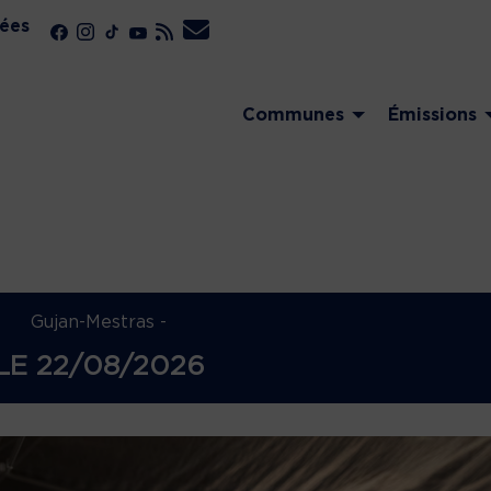
ées
Communes
Émissions
Gujan-Mestras -
LE
22/08/2026