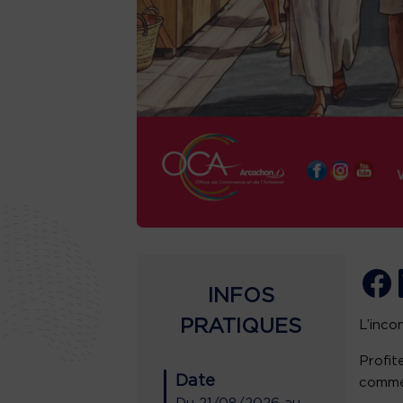
INFOS
PRATIQUES
L’inco
Profit
Date
commer