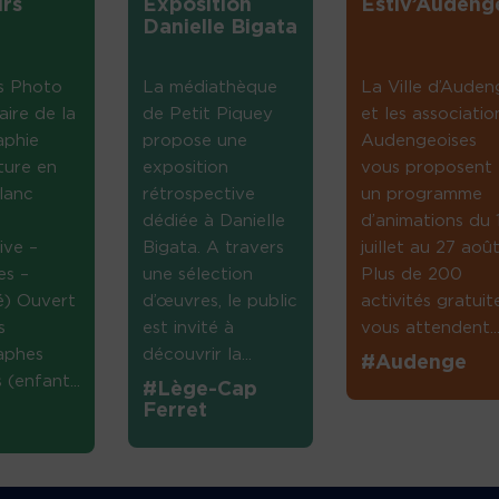
rs
Exposition
Estiv’Audeng
Danielle Bigata
s Photo
La médiathèque
La Ville d’Auden
aire de la
de Petit Piquey
et les associatio
aphie
propose une
Audengeoises
ture en
exposition
vous proposent
lanc
rétrospective
un programme
dédiée à Danielle
d’animations du 
ive –
Bigata. A travers
juillet au 27 août
es –
une sélection
Plus de 200
té) Ouvert
d’œuvres, le public
activités gratuit
s
est invité à
vous attendent...
aphes
découvrir la...
#Audenge
(enfant...
#Lège-Cap
Ferret