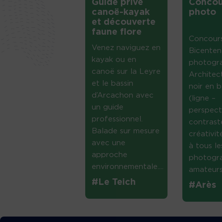
Guide privé
Concou
canoë-kayak
photo
et découverte
faune flore
Concour
Venez naviguez en
Bicenten
kayak ou en
photogr
canoë sur la Leyre
Architec
et le bassin
noir en b
d’Arcachon avec
(ligne –
un guide
perspect
professionnel.
contrast
Balade sur mesure
créativi
avec une
à tous le
approche
photogr
environnementale....
amateurs 
#Le Teich
#Arès