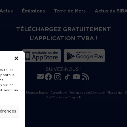
Actus
Émissions
Terre de Mers
Actus du SIB
TÉLÉCHARGEZ GRATUITEMENT
L’APPLICATION TVBA !
SUIVEZ-NOUS !
s telles
ppareils.
es
s sur ce
ut avoir un
rte de publication
-
Mentions légales
-
Accessibilité
-
Politique de confidentialité
-
Plan de site
-
S
© 2026 création
Compos'it.
férences