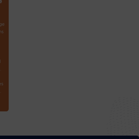
e
ge
ns
1
.
es
.