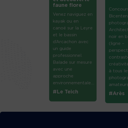
faune flore
Concour
Venez naviguez en
Bicenten
kayak ou en
photogr
canoë sur la Leyre
Architec
et le bassin
noir en b
d’Arcachon avec
(ligne –
un guide
perspect
professionnel.
contrast
Balade sur mesure
créativi
avec une
à tous le
approche
photogr
environnementale....
amateurs 
#Le Teich
#Arès