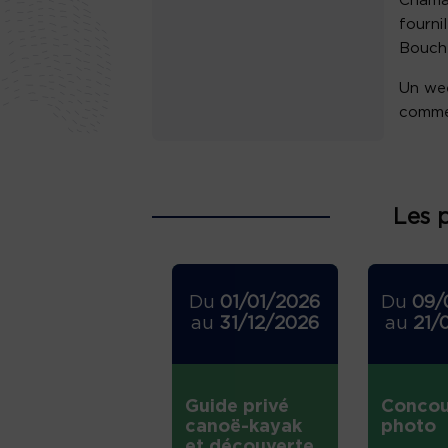
Chamad
fourni
Bouche
Un wee
comme
Les 
Du
01/01/2026
Du
09/
au
31/12/2026
au
21/
Guide privé
Concou
canoë-kayak
photo
et découverte