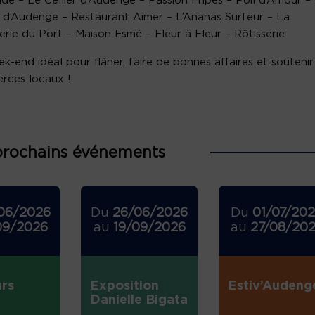
e – Le Cellier d’Audenge – Passion Fripes – Poil d’Amour –
l d’Audenge – Restaurant Aimer – L’Ananas Surfeur – La
rie du Port – Maison Esmé – Fleur à Fleur – Rôtisserie
k-end idéal pour flâner, faire de bonnes affaires et soutenir
rces locaux !
prochains événements
06/2026
Du
26/06/2026
Du
01/07/20
09/2026
au
19/09/2026
au
27/08/20
rs
Exposition
Estiv’Audeng
Danielle Bigata