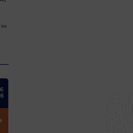
 Au
 les
26
26
e