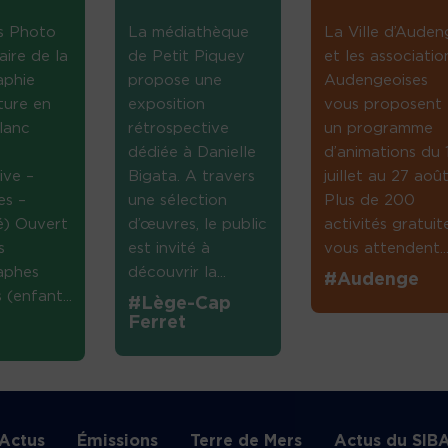
s Photo
La médiathèque
La Ville d’Auden
aire de la
de Petit Piquey
et les associatio
aphie
propose une
Audengeoises
ture en
exposition
vous proposent
lanc
rétrospective
un programme
dédiée à Danielle
d’animations du 
ive –
Bigata. A travers
juillet au 27 août
es –
une sélection
Plus de 200
té) Ouvert
d’œuvres, le public
activités gratuit
s
est invité à
vous attendent...
aphes
découvrir la...
#Audenge
(enfant...
#Lège-Cap
Ferret
Actus
Émissions
Terre de Mers
Actus du SIB