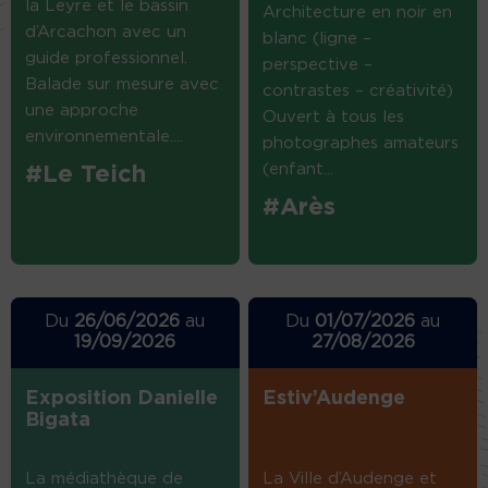
la Leyre et le bassin
Architecture en noir en
d’Arcachon avec un
blanc (ligne –
guide professionnel.
perspective –
Balade sur mesure avec
contrastes – créativité)
une approche
Ouvert à tous les
environnementale....
photographes amateurs
(enfant...
#Le Teich
#Arès
Du
26/06/2026
au
Du
01/07/2026
au
19/09/2026
27/08/2026
Exposition Danielle
Estiv’Audenge
Bigata
La médiathèque de
La Ville d’Audenge et