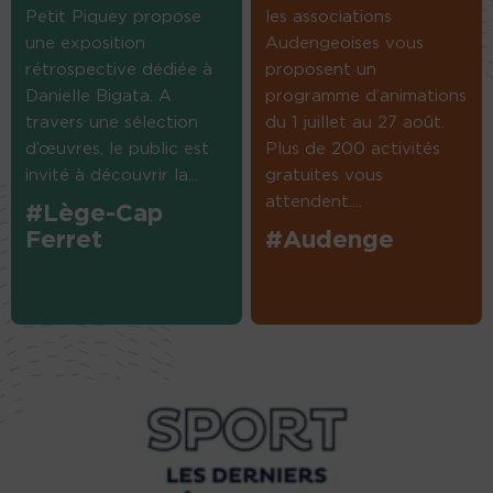
Petit Piquey propose
les associations
une exposition
Audengeoises vous
rétrospective dédiée à
proposent un
Danielle Bigata. A
programme d’animations
travers une sélection
du 1 juillet au 27 août.
d’œuvres, le public est
Plus de 200 activités
invité à découvrir la...
gratuites vous
attendent....
#Lège-Cap
Ferret
#Audenge