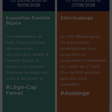
Du
26/06/2026
au
Du
01/07/2026
au
19/09/2026
27/08/2026
Exposition Danielle
Estiv’Audenge
Bigata
La médiathèque de
La Ville d’Audenge et
Petit Piquey propose
les associations
une exposition
Audengeoises vous
rétrospective dédiée à
proposent un
Danielle Bigata. A
programme d’animations
travers une sélection
du 1 juillet au 27 août.
d’œuvres, le public est
Plus de 200 activités
invité à découvrir la...
gratuites vous
attendent....
#Lège-Cap
Ferret
#Audenge