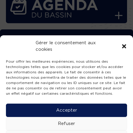
TÉLÉCHARGEZ GRATUITEMENT
Gérer le consentement aux
cookies
L’APPLICATION TVBA !
Pour offrir les meilleures expériences, nous utilisons des
technologies telles que les cookies pour stocker et/ou accéder
aux informations des appareils. Le fait de consentir à ces
technologies nous permettra de traiter des données telles que le
comportement de navigation ou les ID uniques sur ce site. Le fait
SUIVEZ-NOUS !
de ne pas consentir ou de retirer son consentement peut avoir
un effet négatif sur certaines caractéristiques et fonctions.
Charte de publication
-
Mentions légales
-
Accessibilité
-
Politique de confidentialité
-
Plan
Accepter
de site
-
SIBA
© 2026 création
Compos'it.
Refuser