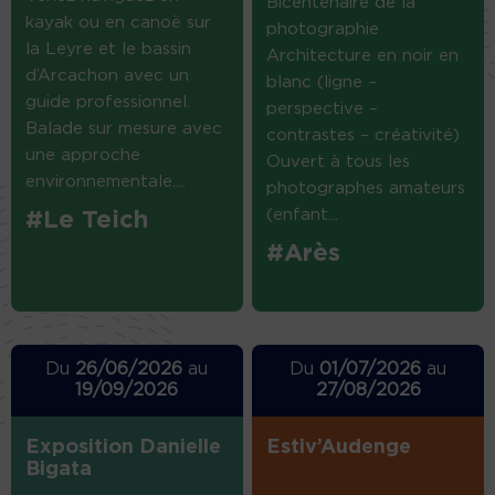
Bicentenaire de la
kayak ou en canoë sur
photographie
la Leyre et le bassin
Architecture en noir en
d’Arcachon avec un
blanc (ligne –
guide professionnel.
perspective –
Balade sur mesure avec
contrastes – créativité)
une approche
Ouvert à tous les
environnementale....
photographes amateurs
(enfant...
#Le Teich
#Arès
Du
26/06/2026
au
Du
01/07/2026
au
19/09/2026
27/08/2026
Exposition Danielle
Estiv’Audenge
Bigata