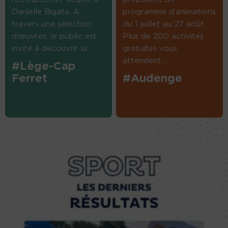
Danielle Bigata. A
programme d’animations
travers une sélection
du 1 juillet au 27 août.
d’œuvres, le public est
Plus de 200 activités
invité à découvrir la...
gratuites vous
attendent....
#Lège-Cap
Ferret
#Audenge