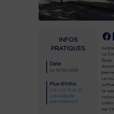
INFOS
PRATIQUES
Surpri
La Com
Bingo 
Date
Amoure
Le
15/02/2025
bienve
La nou
Plus d'infos
suffisa
+33 5 57 71 16 35
ne suis
culture@ville-
toujou
marcheprime.fr
colère
par Cha