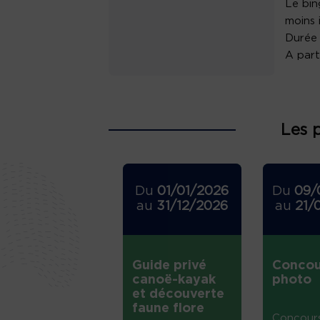
Le bin
moins 
Durée 
A part
Les 
Du
01/01/2026
Du
09/
au
31/12/2026
au
21/
Guide privé
Concou
canoë-kayak
photo
et découverte
faune flore
Concour