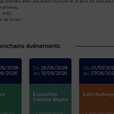
go prendra alors une autre tournure et le gros lot sera pour
inattendu.
: 1h30
ir de 12 ans
prochains événements
06/2026
Du
26/06/2026
Du
01/07/20
09/2026
au
19/09/2026
au
27/08/20
rs
Exposition
Estiv’Audeng
Danielle Bigata
s Photo
La médiathèque
La Ville d’Auden