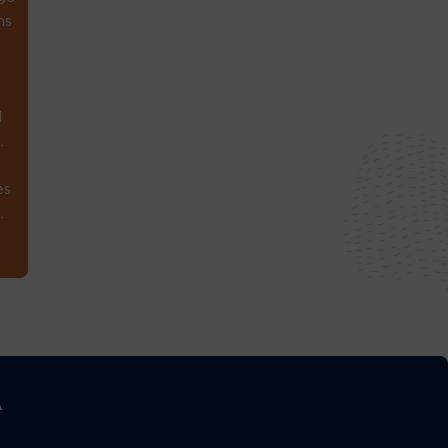
ns
1
.
es
.
A