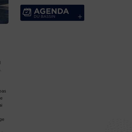
d
.
pas
je
ai
age