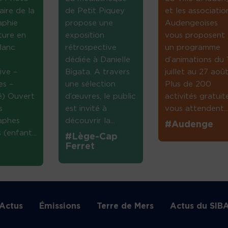
aire de la
de Petit Piquey
et les associatio
aphie
propose une
Audengeoises
ture en
exposition
vous proposent
lanc
rétrospective
un programme
dédiée à Danielle
d’animations du 
ive –
Bigata. A travers
juillet au 27 août
es –
une sélection
Plus de 200
té) Ouvert
d’œuvres, le public
activités gratuit
s
est invité à
vous attendent...
aphes
découvrir la...
#Audenge
(enfant...
#Lège-Cap
Ferret
Actus
Émissions
Terre de Mers
Actus du SIB