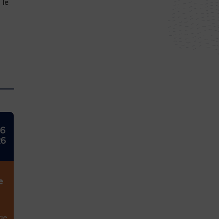
 le
26
26
e
ge