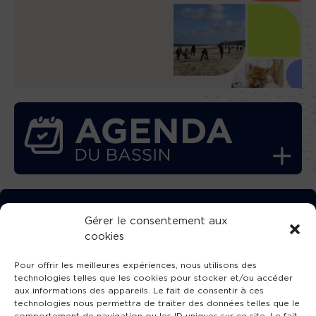
TÉLÉCHARGEZ GRATUITEMENT
Gérer le consentement aux
cookies
L’APPLICATION TVBA !
Pour offrir les meilleures expériences, nous utilisons des
technologies telles que les cookies pour stocker et/ou accéder
aux informations des appareils. Le fait de consentir à ces
technologies nous permettra de traiter des données telles que le