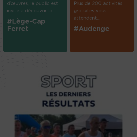
d’œuvres, le public est
Plus de 200 activités
invité à découvrir la...
gratuites vous
attendent....
#Lège-Cap
Ferret
#Audenge