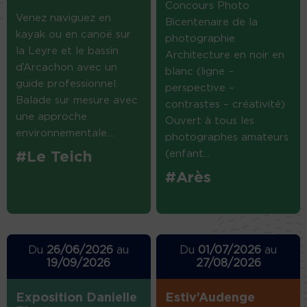
Concours Photo
Venez naviguez en
Bicentenaire de la
kayak ou en canoë sur
photographie
la Leyre et le bassin
Architecture en noir en
d’Arcachon avec un
blanc (ligne –
guide professionnel.
perspective –
Balade sur mesure avec
contrastes – créativité)
une approche
Ouvert à tous les
environnementale....
photographes amateurs
(enfant...
#Le Teich
#Arès
Du
26/06/2026
au
Du
01/07/2026
au
19/09/2026
27/08/2026
Exposition Danielle
Estiv’Audenge