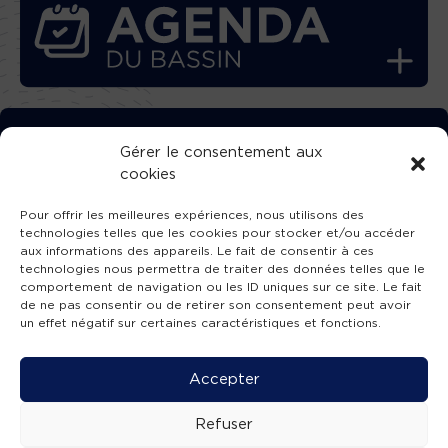
TÉLÉCHARGEZ GRATUITEMENT
Gérer le consentement aux
cookies
L’APPLICATION TVBA !
Pour offrir les meilleures expériences, nous utilisons des
technologies telles que les cookies pour stocker et/ou accéder
aux informations des appareils. Le fait de consentir à ces
technologies nous permettra de traiter des données telles que le
comportement de navigation ou les ID uniques sur ce site. Le fait
SUIVEZ-NOUS !
de ne pas consentir ou de retirer son consentement peut avoir
un effet négatif sur certaines caractéristiques et fonctions.
Charte de publication
-
Mentions légales
-
Accessibilité
-
Politique de confidentialité
-
Plan
Accepter
de site
-
SIBA
© 2026 création
Compos'it.
Refuser