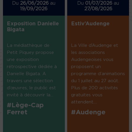
Du
26/06/2026
au
Du
01/07/2026
au
19/09/2026
27/08/2026
Exposition Danielle
Estiv’Audenge
Bigata
La médiathèque de
La Ville d’Audenge et
Petit Piquey propose
les associations
une exposition
Audengeoises vous
rétrospective dédiée à
proposent un
Danielle Bigata. A
programme d’animations
travers une sélection
du 1 juillet au 27 août.
d’œuvres, le public est
Plus de 200 activités
invité à découvrir la...
gratuites vous
attendent....
#Lège-Cap
Ferret
#Audenge