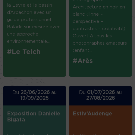
la Leyre et le bassin
Architecture en noir en
d’Arcachon avec un
blanc (ligne –
guide professionnel.
perspective –
Balade sur mesure avec
contrastes – créativité)
une approche
Ouvert à tous les
environnementale....
photographes amateurs
(enfant...
#Le Teich
#Arès
Du
26/06/2026
au
Du
01/07/2026
au
19/09/2026
27/08/2026
Exposition Danielle
Estiv’Audenge
Bigata