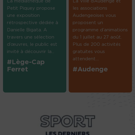
La médiathèque de
La Ville d’Audenge et
Petit Piquey propose
les associations
une exposition
Audengeoises vous
rétrospective dédiée à
proposent un
Danielle Bigata. A
programme d’animations
travers une sélection
du 1 juillet au 27 août.
d’œuvres, le public est
Plus de 200 activités
invité à découvrir la...
gratuites vous
attendent....
#Lège-Cap
Ferret
#Audenge