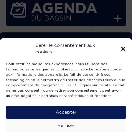
TÉLÉCHARGEZ GRATUITEMENT
Gérer le consentement aux
cookies
L’APPLICATION TVBA !
Pour offrir les meilleures expériences, nous utilisons des
technologies telles que les cookies pour stocker et/ou accéder
aux informations des appareils. Le fait de consentir à ces
technologies nous permettra de traiter des données telles que le
comportement de navigation ou les ID uniques sur ce site. Le fait
SUIVEZ-NOUS !
de ne pas consentir ou de retirer son consentement peut avoir
un effet négatif sur certaines caractéristiques et fonctions.
Charte de publication
-
Mentions légales
-
Accessibilité
-
Politique de confidentialité
-
Plan
Accepter
de site
-
SIBA
© 2026 création
Compos'it.
Refuser