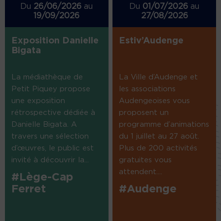
Du
26/06/2026
au
Du
01/07/2026
au
19/09/2026
27/08/2026
Exposition Danielle
Estiv’Audenge
Bigata
La médiathèque de
La Ville d’Audenge et
Petit Piquey propose
les associations
une exposition
Audengeoises vous
rétrospective dédiée à
proposent un
Danielle Bigata. A
programme d’animations
travers une sélection
du 1 juillet au 27 août.
d’œuvres, le public est
Plus de 200 activités
invité à découvrir la...
gratuites vous
attendent....
#Lège-Cap
Ferret
#Audenge