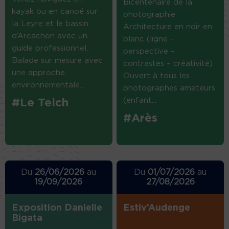
Bicentenaire de la
kayak ou en canoë sur
photographie
la Leyre et le bassin
Architecture en noir en
d’Arcachon avec un
blanc (ligne –
guide professionnel.
perspective –
Balade sur mesure avec
contrastes – créativité)
une approche
Ouvert à tous les
environnementale....
photographes amateurs
(enfant...
#Le Teich
#Arès
Du
26/06/2026
au
Du
01/07/2026
au
19/09/2026
27/08/2026
Exposition Danielle
Estiv’Audenge
Bigata