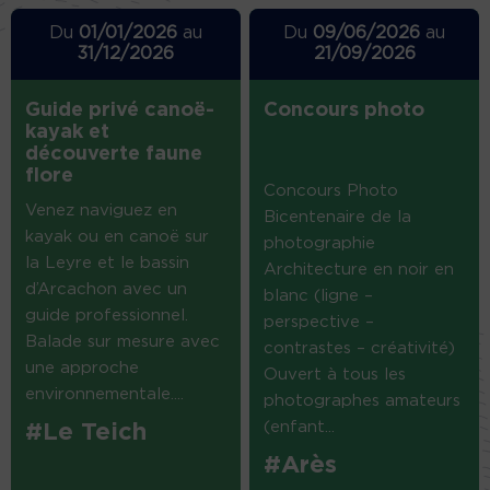
Du
01/01/2026
au
Du
09/06/2026
au
31/12/2026
21/09/2026
Guide privé canoë-
Concours photo
kayak et
découverte faune
flore
Concours Photo
Venez naviguez en
Bicentenaire de la
kayak ou en canoë sur
photographie
la Leyre et le bassin
Architecture en noir en
d’Arcachon avec un
blanc (ligne –
guide professionnel.
perspective –
Balade sur mesure avec
contrastes – créativité)
une approche
Ouvert à tous les
environnementale....
photographes amateurs
(enfant...
#Le Teich
#Arès