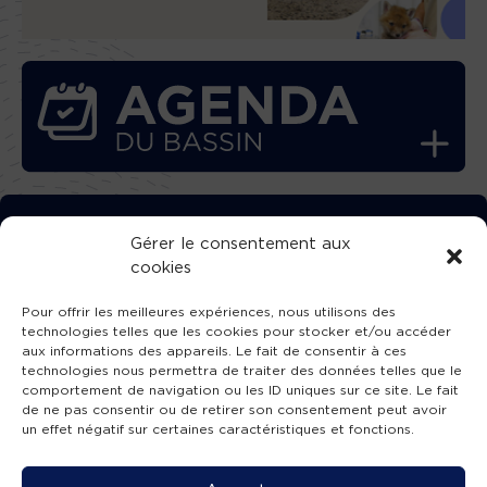
TÉLÉCHARGEZ GRATUITEMENT
Gérer le consentement aux
cookies
L’APPLICATION TVBA !
Pour offrir les meilleures expériences, nous utilisons des
technologies telles que les cookies pour stocker et/ou accéder
aux informations des appareils. Le fait de consentir à ces
technologies nous permettra de traiter des données telles que le
comportement de navigation ou les ID uniques sur ce site. Le fait
SUIVEZ-NOUS !
de ne pas consentir ou de retirer son consentement peut avoir
un effet négatif sur certaines caractéristiques et fonctions.
Charte de publication
-
Mentions légales
-
Accessibilité
-
Politique de confidentialité
-
Plan