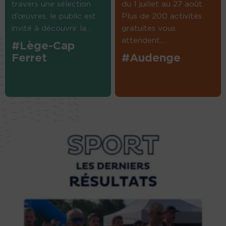
travers une sélection
du 1 juillet au 27 août.
d’œuvres, le public est
Plus de 200 activités
invité à découvrir la...
gratuites vous
attendent....
#Lège-Cap
Ferret
#Audenge