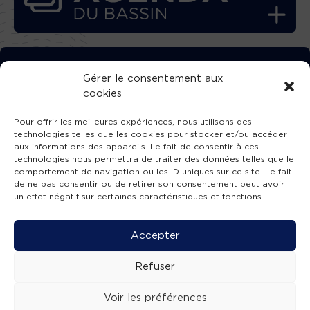
TÉLÉCHARGEZ GRATUITEMENT
Gérer le consentement aux
cookies
L’APPLICATION TVBA !
Pour offrir les meilleures expériences, nous utilisons des
technologies telles que les cookies pour stocker et/ou accéder
aux informations des appareils. Le fait de consentir à ces
technologies nous permettra de traiter des données telles que le
comportement de navigation ou les ID uniques sur ce site. Le fait
SUIVEZ-NOUS !
de ne pas consentir ou de retirer son consentement peut avoir
un effet négatif sur certaines caractéristiques et fonctions.
Charte de publication
-
Mentions légales
-
Accessibilité
-
Politique de confidentialité
-
Plan
Accepter
de site
-
SIBA
© 2026 création
Compos'it.
Refuser
Voir les préférences