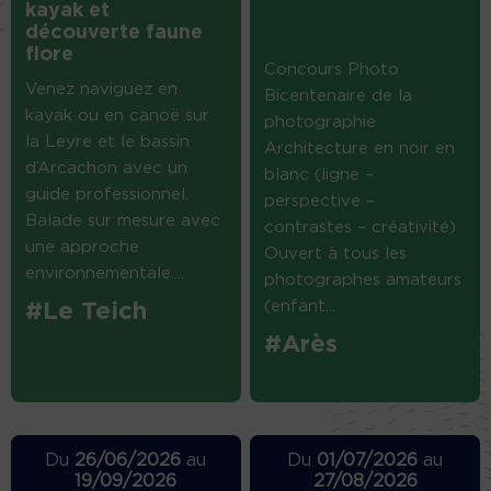
kayak et
découverte faune
flore
Concours Photo
Venez naviguez en
Bicentenaire de la
kayak ou en canoë sur
photographie
la Leyre et le bassin
Architecture en noir en
d’Arcachon avec un
blanc (ligne –
guide professionnel.
perspective –
Balade sur mesure avec
contrastes – créativité)
une approche
Ouvert à tous les
environnementale....
photographes amateurs
(enfant...
#Le Teich
#Arès
Du
26/06/2026
au
Du
01/07/2026
au
19/09/2026
27/08/2026