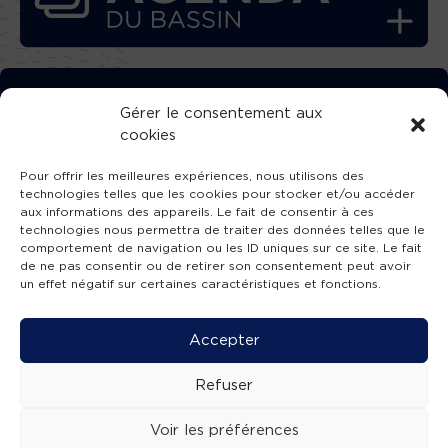
TÉLÉCHARGEZ GRATUITEMENT
Gérer le consentement aux
cookies
L’APPLICATION TVBA !
Pour offrir les meilleures expériences, nous utilisons des
technologies telles que les cookies pour stocker et/ou accéder
aux informations des appareils. Le fait de consentir à ces
technologies nous permettra de traiter des données telles que le
comportement de navigation ou les ID uniques sur ce site. Le fait
SUIVEZ-NOUS !
de ne pas consentir ou de retirer son consentement peut avoir
un effet négatif sur certaines caractéristiques et fonctions.
Charte de publication
-
Mentions légales
-
Accessibilité
-
Politique de confidentialité
-
Plan
Accepter
de site
-
SIBA
© 2026 création
Compos'it.
Refuser
Voir les préférences