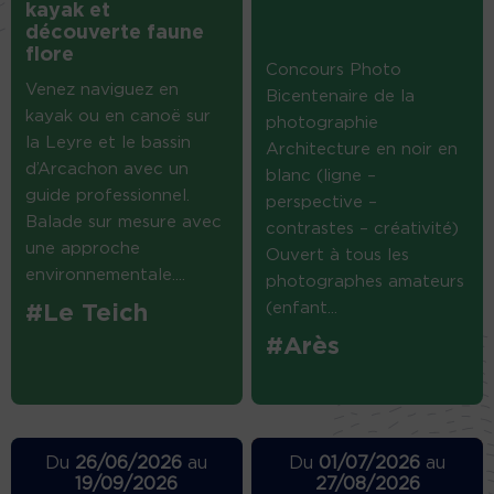
kayak et
découverte faune
flore
Concours Photo
Venez naviguez en
Bicentenaire de la
kayak ou en canoë sur
photographie
la Leyre et le bassin
Architecture en noir en
d’Arcachon avec un
blanc (ligne –
guide professionnel.
perspective –
Balade sur mesure avec
contrastes – créativité)
une approche
Ouvert à tous les
environnementale....
photographes amateurs
(enfant...
#Le Teich
#Arès
Du
26/06/2026
au
Du
01/07/2026
au
19/09/2026
27/08/2026