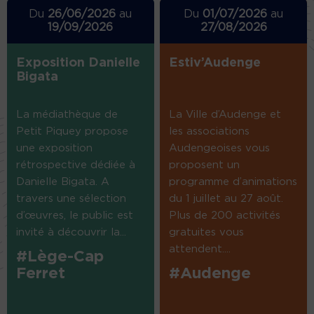
Du
26/06/2026
au
Du
01/07/2026
au
19/09/2026
27/08/2026
Exposition Danielle
Estiv’Audenge
Bigata
La médiathèque de
La Ville d’Audenge et
Petit Piquey propose
les associations
une exposition
Audengeoises vous
rétrospective dédiée à
proposent un
Danielle Bigata. A
programme d’animations
travers une sélection
du 1 juillet au 27 août.
d’œuvres, le public est
Plus de 200 activités
invité à découvrir la...
gratuites vous
attendent....
#Lège-Cap
Ferret
#Audenge