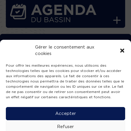
TÉLÉCHARGEZ GRATUITEMENT
Gérer le consentement aux
cookies
L’APPLICATION TVBA !
Pour offrir les meilleures expériences, nous utilisons des
technologies telles que les cookies pour stocker et/ou accéder
aux informations des appareils. Le fait de consentir à ces
technologies nous permettra de traiter des données telles que le
comportement de navigation ou les ID uniques sur ce site. Le fait
SUIVEZ-NOUS !
de ne pas consentir ou de retirer son consentement peut avoir
un effet négatif sur certaines caractéristiques et fonctions.
Charte de publication
-
Mentions légales
-
Accessibilité
-
Politique de confidentialité
-
Plan
Accepter
de site
-
SIBA
© 2026 création
Compos'it.
Refuser