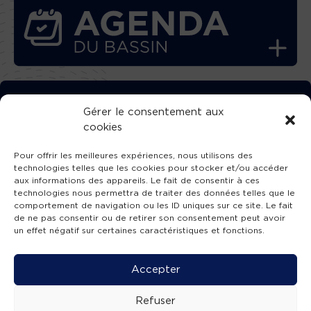
TÉLÉCHARGEZ GRATUITEMENT
Gérer le consentement aux
cookies
L’APPLICATION TVBA !
Pour offrir les meilleures expériences, nous utilisons des
technologies telles que les cookies pour stocker et/ou accéder
aux informations des appareils. Le fait de consentir à ces
technologies nous permettra de traiter des données telles que le
comportement de navigation ou les ID uniques sur ce site. Le fait
SUIVEZ-NOUS !
de ne pas consentir ou de retirer son consentement peut avoir
un effet négatif sur certaines caractéristiques et fonctions.
Charte de publication
-
Mentions légales
-
Accessibilité
-
Politique de confidentialité
-
Plan
Accepter
de site
-
SIBA
© 2026 création
Compos'it.
Refuser