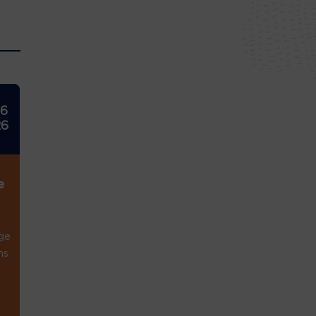
26
26
e
ge
ns