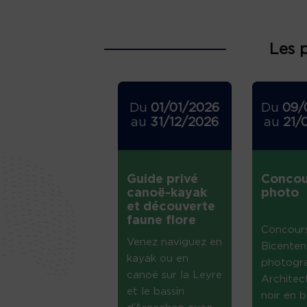
Les 
Du
01/01/2026
Du
09/
au
31/12/2026
au
21/
Guide privé
Concou
canoë-kayak
photo
et découverte
faune flore
Concour
Venez naviguez en
Bicenten
kayak ou en
photogr
canoë sur la Leyre
Architec
et le bassin
noir en b