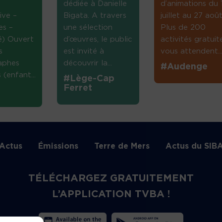
dédiée à Danielle
d’animations du 
ive –
Bigata. A travers
juillet au 27 août
es –
une sélection
Plus de 200
té) Ouvert
d’œuvres, le public
activités gratuit
s
est invité à
vous attendent...
aphes
découvrir la...
#Audenge
(enfant...
#Lège-Cap
Ferret
Actus
Émissions
Terre de Mers
Actus du SIB
TÉLÉCHARGEZ GRATUITEMENT
L’APPLICATION TVBA !