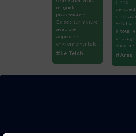
d’Arcachon avec
(ligne –
un guide
perspect
professionnel.
contrast
Balade sur mesure
créativi
avec une
à tous le
approche
photogr
environnementale....
amateurs 
#Le Teich
#Arès