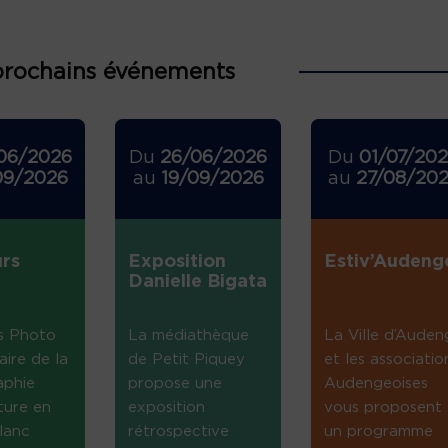
prochains événements
06/2026
Du
26/06/2026
Du
01/07/20
09/2026
au
19/09/2026
au
27/08/20
rs
Exposition
Estiv’Audeng
Danielle Bigata
s Photo
La médiathèque
La Ville d’Auden
aire de la
de Petit Piquey
et les associatio
aphie
propose une
Audengeoises
ture en
exposition
vous proposent
lanc
rétrospective
un programme