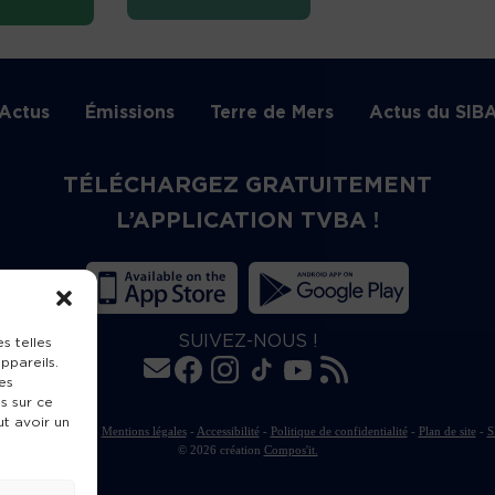
Actus
Émissions
Terre de Mers
Actus du SIB
TÉLÉCHARGEZ GRATUITEMENT
L’APPLICATION TVBA !
SUIVEZ-NOUS !
s telles
ppareils.
es
s sur ce
ut avoir un
rte de publication
-
Mentions légales
-
Accessibilité
-
Politique de confidentialité
-
Plan de site
-
S
© 2026 création
Compos'it.