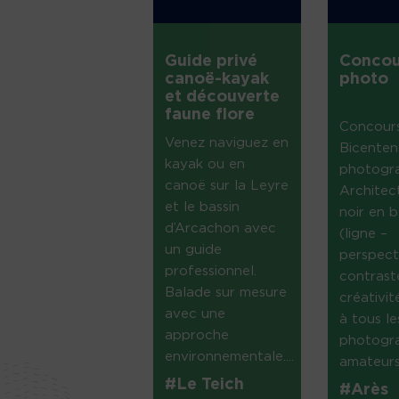
Guide privé
Concou
canoë-kayak
photo
et découverte
faune flore
Concour
Venez naviguez en
Bicenten
kayak ou en
photogr
canoë sur la Leyre
Architec
et le bassin
noir en b
d’Arcachon avec
(ligne –
un guide
perspect
professionnel.
contrast
Balade sur mesure
créativi
avec une
à tous le
approche
photogr
environnementale....
amateurs 
#Le Teich
#Arès