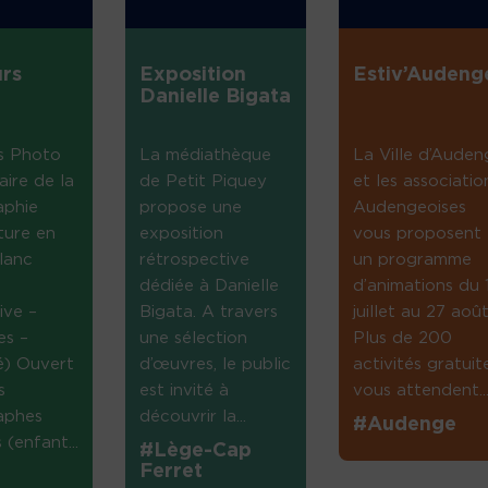
rs
Exposition
Estiv’Audeng
Danielle Bigata
s Photo
La médiathèque
La Ville d’Auden
aire de la
de Petit Piquey
et les associatio
aphie
propose une
Audengeoises
ture en
exposition
vous proposent
lanc
rétrospective
un programme
dédiée à Danielle
d’animations du 
ive –
Bigata. A travers
juillet au 27 août
es –
une sélection
Plus de 200
té) Ouvert
d’œuvres, le public
activités gratuit
s
est invité à
vous attendent...
aphes
découvrir la...
#Audenge
(enfant...
#Lège-Cap
Ferret