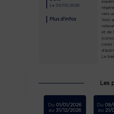
expéri
Le
02/05/2026
régéné
vers u
Plus d'infos
Voici 
relaxa
et de 
(consc
corps 
d’autr
Le bai
Les 
Du
01/01/2026
Du
09/
au
31/12/2026
au
21/