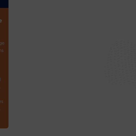
e
ge
ns
1
.
es
.