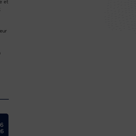
e et
;
eur
n
26
26