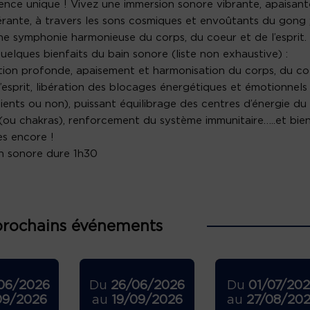
ence unique ! Vivez une immersion sonore vibrante, apaisant
rante, à travers les sons cosmiques et envoûtants du gong 
ne symphonie harmonieuse du corps, du coeur et de l’esprit.
quelques bienfaits du bain sonore (liste non exhaustive) :
tion profonde, apaisement et harmonisation du corps, du co
l’esprit, libération des blocages énergétiques et émotionnels
ients ou non), puissant équilibrage des centres d’énergie du
(ou chakras), renforcement du système immunitaire…..et bie
es encore !
n sonore dure 1h30
prochains événements
06/2026
Du
26/06/2026
Du
01/07/20
09/2026
au
19/09/2026
au
27/08/20