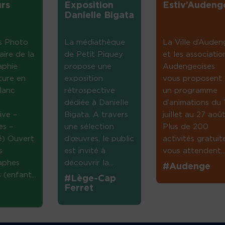
rs
Exposition
Estiv’Audeng
Danielle Bigata
s Photo
La médiathèque
La Ville d’Auden
aire de la
de Petit Piquey
et les associatio
aphie
propose une
Audengeoises
ture en
exposition
vous proposent
lanc
rétrospective
un programme
dédiée à Danielle
d’animations du 
ive –
Bigata. A travers
juillet au 27 août
es –
une sélection
Plus de 200
té) Ouvert
d’œuvres, le public
activités gratuit
s
est invité à
vous attendent...
aphes
découvrir la...
#Audenge
(enfant...
#Lège-Cap
Ferret