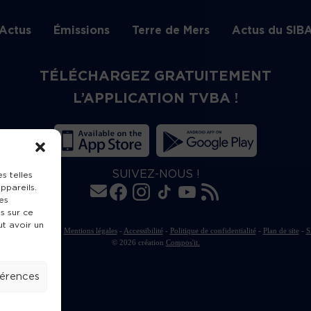
Actus
Émissions
Terre de Mers
Actus du SIB
TÉLÉCHARGEZ GRATUITEMENT
L’APPLICATION TVBA !
SUIVEZ-NOUS !
s telles
ppareils.
es
s sur ce
ut avoir un
rte de publication
-
Mentions légales
-
Accessibilité
-
Politique de confidentialité
-
Plan de site
-
S
© 2026 création
Compos'it.
férences