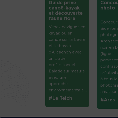
Guide privé
Concou
canoë-kayak
photo
et découverte
faune flore
Concour
Venez naviguez en
Bicenten
kayak ou en
photogr
canoë sur la Leyre
Architec
et le bassin
noir en b
d’Arcachon avec
(ligne –
un guide
perspect
professionnel.
contrast
Balade sur mesure
créativi
avec une
à tous le
approche
photogr
environnementale....
amateurs 
#Le Teich
#Arès