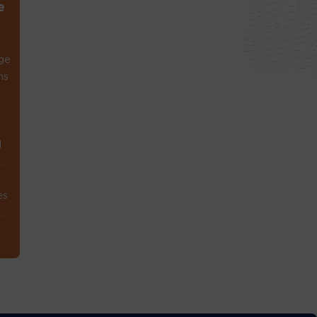
e
ge
ns
1
.
es
.