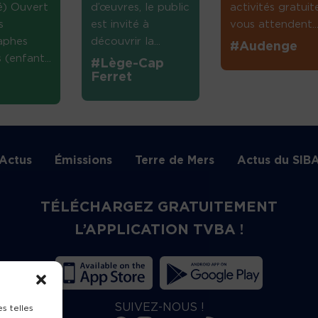
té) Ouvert
d’œuvres, le public
activités gratuit
s
est invité à
vous attendent...
aphes
découvrir la...
#Audenge
(enfant...
#Lège-Cap
Ferret
Actus
Émissions
Terre de Mers
Actus du SIB
TÉLÉCHARGEZ GRATUITEMENT
L’APPLICATION TVBA !
SUIVEZ-NOUS !
s telles