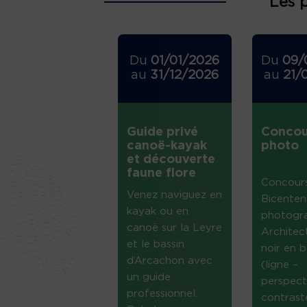
Les 
Du
01/01/2026
Du
09/
au
31/12/2026
au
21/
Guide privé
Concou
canoë-kayak
photo
et découverte
faune flore
Concour
Venez naviguez en
Bicenten
kayak ou en
photogr
canoë sur la Leyre
Architec
et le bassin
noir en b
d’Arcachon avec
(ligne –
un guide
perspect
professionnel.
contrast