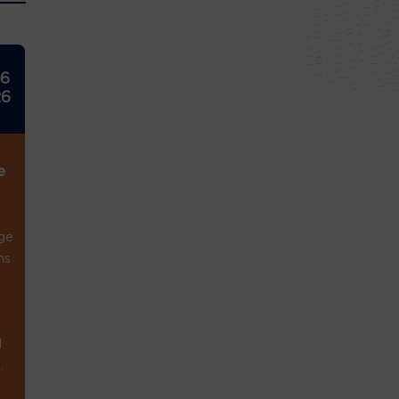
26
26
e
ge
ns
1
.