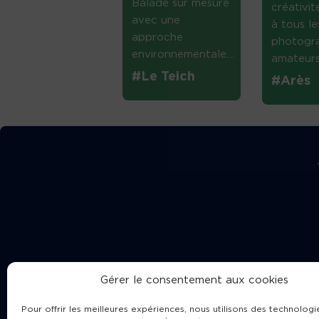
Balade sur mesure
créativi
avec une
à tous le
approche
photogr
environnementale....
amateurs 
#Le Teich
#Arès
Gérer le consentement aux cookies
Pour offrir les meilleures expériences, nous utilisons des technologie