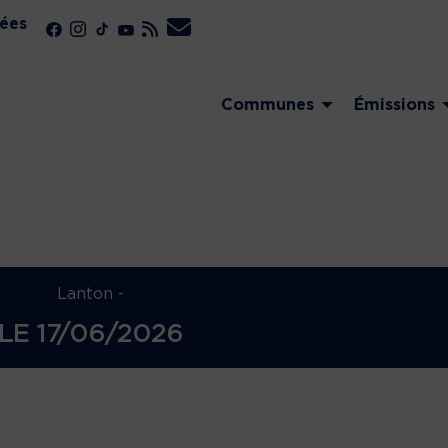
ées
Communes
Émissions
a
Lanton -
LE
17/06/2026