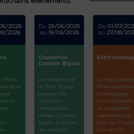
prochains événements
06/2026
Du
26/06/2026
Du
01/07/20
09/2026
au
19/09/2026
au
27/08/20
rs
Exposition
Estiv’Audeng
Danielle Bigata
s Photo
La médiathèque
La Ville d’Auden
aire de la
de Petit Piquey
et les associatio
aphie
propose une
Audengeoises
ture en
exposition
vous proposent
lanc
rétrospective
un programme
dédiée à Danielle
d’animations du 
ive –
Bigata. A travers
juillet au 27 août
es –
une sélection
Plus de 200