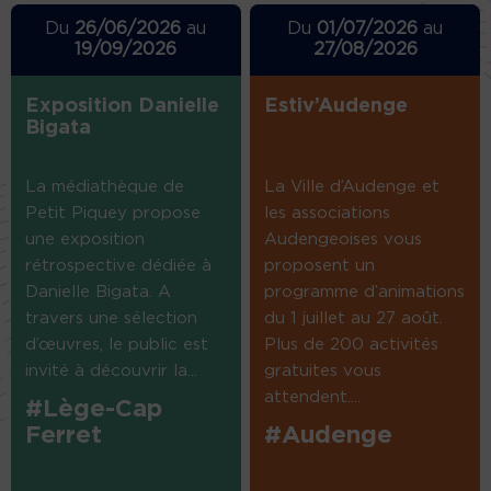
Du
26/06/2026
au
Du
01/07/2026
au
19/09/2026
27/08/2026
Exposition Danielle
Estiv’Audenge
Bigata
La médiathèque de
La Ville d’Audenge et
Petit Piquey propose
les associations
une exposition
Audengeoises vous
rétrospective dédiée à
proposent un
Danielle Bigata. A
programme d’animations
travers une sélection
du 1 juillet au 27 août.
d’œuvres, le public est
Plus de 200 activités
invité à découvrir la...
gratuites vous
attendent....
#Lège-Cap
Ferret
#Audenge