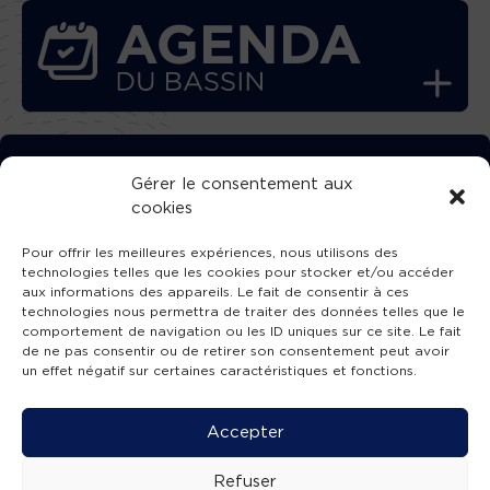
TÉLÉCHARGEZ GRATUITEMENT
Gérer le consentement aux
cookies
L’APPLICATION TVBA !
Pour offrir les meilleures expériences, nous utilisons des
technologies telles que les cookies pour stocker et/ou accéder
aux informations des appareils. Le fait de consentir à ces
technologies nous permettra de traiter des données telles que le
comportement de navigation ou les ID uniques sur ce site. Le fait
SUIVEZ-NOUS !
de ne pas consentir ou de retirer son consentement peut avoir
un effet négatif sur certaines caractéristiques et fonctions.
Charte de publication
-
Mentions légales
-
Accessibilité
-
Politique de confidentialité
-
Plan
Accepter
de site
-
SIBA
© 2026 création
Compos'it.
Refuser