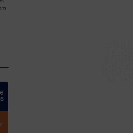
és
ons
26
26
e