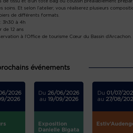
 de tissu et d’un tote bag ou coussin préalablement prépar
s soins. Et selon l’atelier; vous réaliserez plusieurs compositi
piers de différents formats.
: 3h30 à 4h
ir de 12 ans
servation à l’Office de tourisme Cœur du Bassin d’Arcachon.
prochains événements
06/2026
Du
26/06/2026
Du
01/07/20
09/2026
au
19/09/2026
au
27/08/20
rs
Exposition
Estiv’Audeng
Danielle Bigata