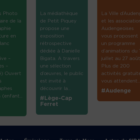
s Photo
La médiathèque
La Ville d’Auden
aire de la
de Petit Piquey
et les associatio
aphie
propose une
Audengeoises
ture en
exposition
vous proposent
lanc
rétrospective
un programme
dédiée à Danielle
d’animations du 
ive –
Bigata. A travers
juillet au 27 août
es –
une sélection
Plus de 200
té) Ouvert
d’œuvres, le public
activités gratuit
s
est invité à
vous attendent...
aphes
découvrir la...
#Audenge
(enfant...
#Lège-Cap
Ferret