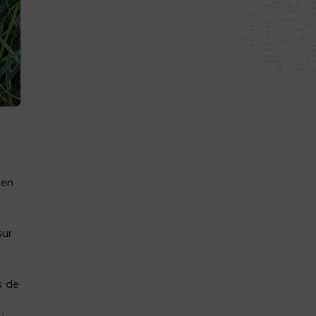
 en
sur
s de