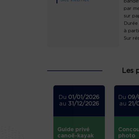
bandes
par me
sur pa
Durée 
à part
Sur ré
Les 
Du
01/01/2026
Du
09/
au
31/12/2026
au
21/
Guide privé
Concou
canoë-kayak
photo