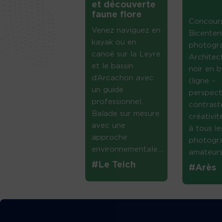
et découverte
faune flore
Concour
Venez naviguez en
Bicenten
kayak ou en
photogr
canoë sur la Leyre
Architec
et le bassin
noir en b
d’Arcachon avec
(ligne –
un guide
perspect
professionnel.
contrast
Balade sur mesure
créativi
avec une
à tous le
approche
photogr
environnementale....
amateurs 
#Le Teich
#Arès