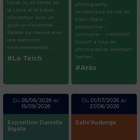
kayak ou en canoë sur
photographie
la Leyre et le bassin
Architecture en noir en
d’Arcachon avec un
blanc (ligne –
guide professionnel.
perspective –
Balade sur mesure avec
contrastes – créativité)
une approche
Ouvert à tous les
environnementale....
photographes amateurs
(enfant...
#Le Teich
#Arès
Du
26/06/2026
au
Du
01/07/2026
au
19/09/2026
27/08/2026
Exposition Danielle
Estiv’Audenge
Bigata