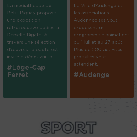
La médiathèque de
La Ville d’Audenge et
Petit Piquey propose
les associations
une exposition
Audengeoises vous
rétrospective dédiée à
proposent un
Danielle Bigata. A
programme d’animations
travers une sélection
du 1 juillet au 27 août.
d’œuvres, le public est
Plus de 200 activités
invité à découvrir la...
gratuites vous
attendent....
#Lège-Cap
Ferret
#Audenge