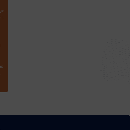
ge
ns
1
.
es
.
A