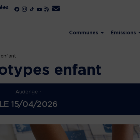
ées
Communes
Émissions
 enfant
notypes enfant
Audenge -
LE
15/04/2026