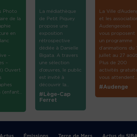
s Photo
La médiathèque
La Ville d’Auden
aire de la
de Petit Piquey
et les associatio
aphie
propose une
Audengeoises
ture en
exposition
vous proposent
lanc
rétrospective
un programme
dédiée à Danielle
d’animations du 
ive –
Bigata. A travers
juillet au 27 août
es –
une sélection
Plus de 200
té) Ouvert
d’œuvres, le public
activités gratuit
s
est invité à
vous attendent...
aphes
découvrir la...
#Audenge
(enfant...
#Lège-Cap
Ferret
Actus
Émissions
Terre de Mers
Actus du SIB