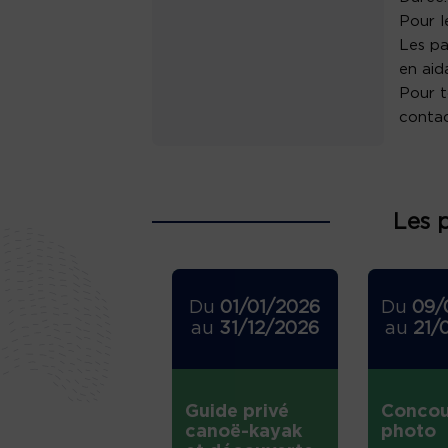
Pour l
Les pa
en aid
Pour t
contac
Les 
Du
01/01/2026
Du
09/
au
31/12/2026
au
21/
Guide privé
Concou
canoë-kayak
photo