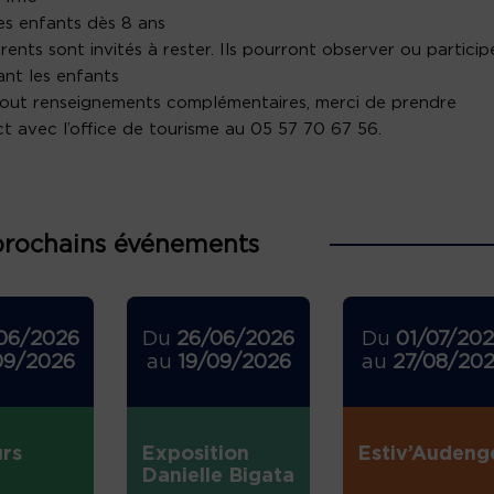
es enfants dès 8 ans
rents sont invités à rester. Ils pourront observer ou particip
ant les enfants
out renseignements complémentaires, merci de prendre
t avec l’office de tourisme au 05 57 70 67 56.
prochains événements
06/2026
Du
26/06/2026
Du
01/07/20
09/2026
au
19/09/2026
au
27/08/20
rs
Exposition
Estiv’Audeng
Danielle Bigata