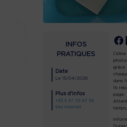
INFOS
PRATIQUES
Céline
photog
grâce 
Date
chaque
Le
15/04/2026
dans l’
Ils re
Plus d'infos
page.
+33 5 57 70 67 56
Attent
Site internet
temps,
Inform
Durée: