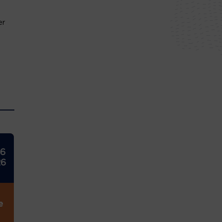
er
26
26
e