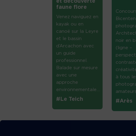
et découverte
faune flore
Concour
Venez naviguez en
Bicenten
kayak ou en
photogr
canoë sur la Leyre
Architec
et le bassin
noir en b
d’Arcachon avec
(ligne –
un guide
perspect
professionnel.
contrast
Balade sur mesure
créativi
avec une
à tous le
approche
photogr
environnementale....
amateurs 
#Le Teich
#Arès