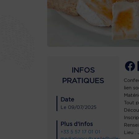
INFOS
PRATIQUES
Confec
lien s
Matéri
Date
Tout p
Le
09/07/2025
Découv
Inscrip
Plus d'infos
Rensei
+33 5 57 17 01 01
Lieu :
mediationculturelle@ville-