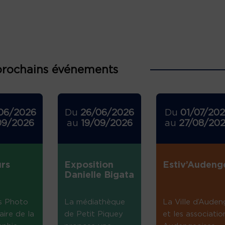
prochains événements
06/2026
Du
26/06/2026
Du
01/07/20
09/2026
au
19/09/2026
au
27/08/20
rs
Exposition
Estiv’Audeng
Danielle Bigata
s Photo
La médiathèque
La Ville d’Auden
aire de la
de Petit Piquey
et les associatio