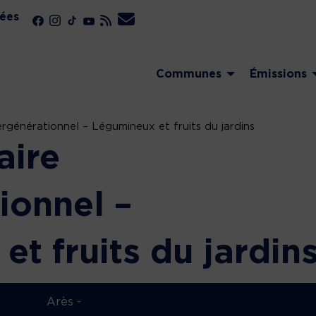
ées
Communes
Émissions
tergénérationnel – Légumineux et fruits du jardins
aire
ionnel –
t fruits du jardin
Arès -