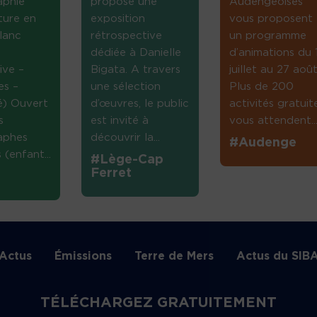
aphie
propose une
Audengeoises
ture en
exposition
vous proposent
lanc
rétrospective
un programme
dédiée à Danielle
d’animations du 
ive –
Bigata. A travers
juillet au 27 août
es –
une sélection
Plus de 200
té) Ouvert
d’œuvres, le public
activités gratuit
s
est invité à
vous attendent...
aphes
découvrir la...
#Audenge
(enfant...
#Lège-Cap
Ferret
Actus
Émissions
Terre de Mers
Actus du SIB
TÉLÉCHARGEZ GRATUITEMENT