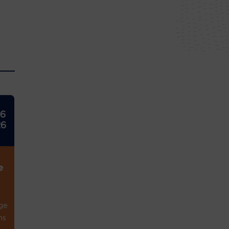
26
26
e
ge
ns