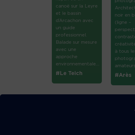
photogr
canoë sur la Leyre
Architec
et le bassin
noir en b
d’Arcachon avec
(ligne –
un guide
perspect
professionnel.
contrast
Balade sur mesure
créativi
avec une
à tous le
approche
photogr
environnementale....
amateurs 
#Le Teich
#Arès