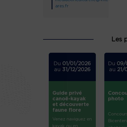
ares.fr
Les 
Du
01/01/2026
Du
09/
au
31/12/2026
au
21/
Guide privé
Concou
canoë-kayak
photo
et découverte
faune flore
Concour
Venez naviguez en
Bicenten
kayak ou en