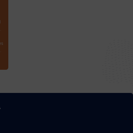
1
.
es
.
A