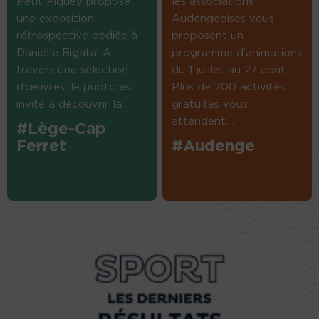
Petit Piquey propose
les associations
une exposition
Audengeoises vous
rétrospective dédiée à
proposent un
Danielle Bigata. A
programme d’animations
travers une sélection
du 1 juillet au 27 août.
d’œuvres, le public est
Plus de 200 activités
invité à découvrir la...
gratuites vous
attendent....
#Lège-Cap
Ferret
#Audenge