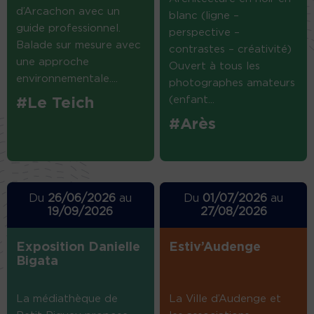
d’Arcachon avec un
blanc (ligne –
guide professionnel.
perspective –
Balade sur mesure avec
contrastes – créativité)
une approche
Ouvert à tous les
environnementale....
photographes amateurs
(enfant...
#Le Teich
#Arès
Du
26/06/2026
au
Du
01/07/2026
au
19/09/2026
27/08/2026
Exposition Danielle
Estiv’Audenge
Bigata
La médiathèque de
La Ville d’Audenge et