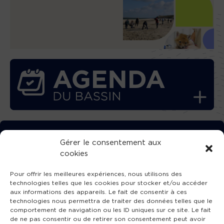
TÉLÉCHARGEZ GRATUITEMENT
Gérer le consentement aux
cookies
L’APPLICATION TVBA !
Pour offrir les meilleures expériences, nous utilisons des
technologies telles que les cookies pour stocker et/ou accéder
aux informations des appareils. Le fait de consentir à ces
technologies nous permettra de traiter des données telles que le
comportement de navigation ou les ID uniques sur ce site. Le fait
SUIVEZ-NOUS !
de ne pas consentir ou de retirer son consentement peut avoir