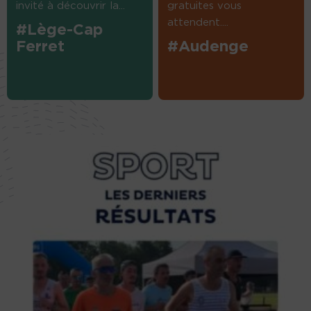
invité à découvrir la...
gratuites vous
attendent....
#Lège-Cap
Ferret
#Audenge