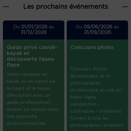
Les prochains événements
Du
01/01/2026
au
Du
09/06/2026
au
31/12/2026
21/09/2026
Guide privé canoë-
Concours photo
kayak et
découverte faune
flore
Concours Photo
Venez naviguez en
Bicentenaire de la
kayak ou en canoë sur
photographie
la Leyre et le bassin
Architecture en noir en
d’Arcachon avec un
blanc (ligne –
guide professionnel.
perspective –
Balade sur mesure avec
contrastes – créativité)
une approche
Ouvert à tous les
environnementale....
photographes amateurs