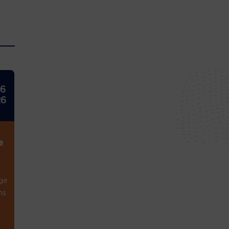
26
26
e
ge
ns