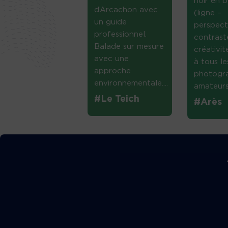
noir en b
d’Arcachon avec
(ligne –
un guide
perspect
professionnel.
contrast
Balade sur mesure
créativi
avec une
à tous le
approche
photogr
environnementale....
amateurs 
#Le Teich
#Arès