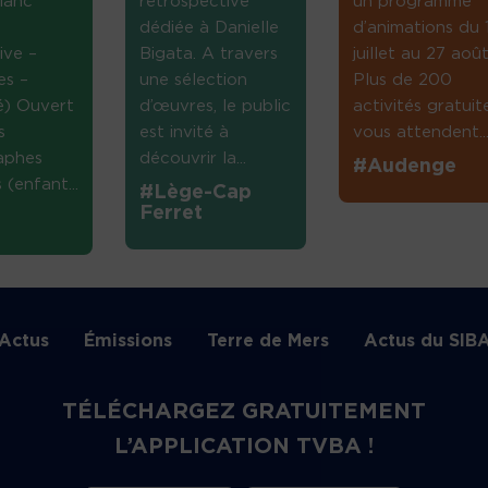
lanc
rétrospective
un programme
dédiée à Danielle
d’animations du 
ive –
Bigata. A travers
juillet au 27 août
es –
une sélection
Plus de 200
té) Ouvert
d’œuvres, le public
activités gratuit
s
est invité à
vous attendent...
aphes
découvrir la...
#Audenge
(enfant...
#Lège-Cap
Ferret
Actus
Émissions
Terre de Mers
Actus du SIB
TÉLÉCHARGEZ GRATUITEMENT
L’APPLICATION TVBA !