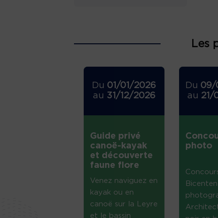
Les 
Du
01/01/2026
Du
09/
au
31/12/2026
au
21/
Guide privé
Concou
canoë-kayak
photo
et découverte
faune flore
Concour
Venez naviguez en
Bicenten
kayak ou en
photogr
canoë sur la Leyre
Architec
et le bassin