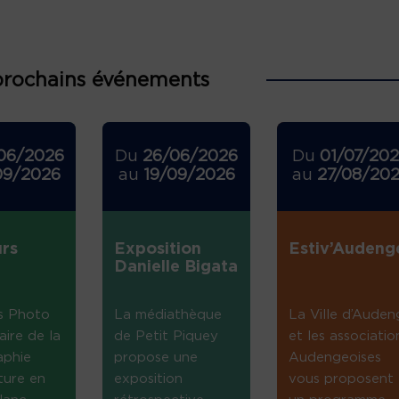
prochains événements
06/2026
Du
26/06/2026
Du
01/07/20
09/2026
au
19/09/2026
au
27/08/20
rs
Exposition
Estiv’Audeng
Danielle Bigata
s Photo
La médiathèque
La Ville d’Auden
aire de la
de Petit Piquey
et les associatio
aphie
propose une
Audengeoises
ture en
exposition
vous proposent