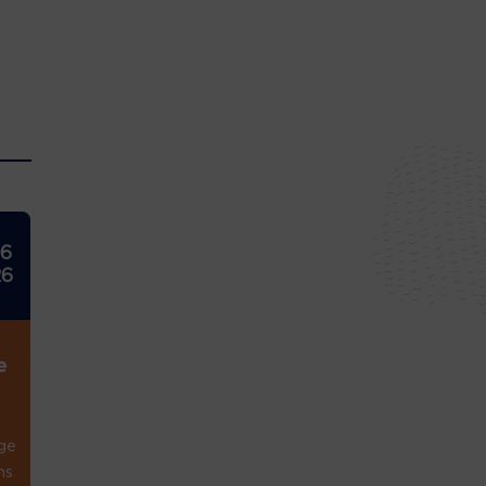
26
26
e
ge
ns