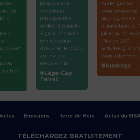
aphie
propose une
Audengeoises
ture en
exposition
vous proposent
lanc
rétrospective
un programme
dédiée à Danielle
d’animations du 
ive –
Bigata. A travers
juillet au 27 août
es –
une sélection
Plus de 200
té) Ouvert
d’œuvres, le public
activités gratuit
s
est invité à
vous attendent...
aphes
découvrir la...
#Audenge
(enfant...
#Lège-Cap
Ferret
Actus
Émissions
Terre de Mers
Actus du SIB
TÉLÉCHARGEZ GRATUITEMENT