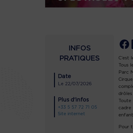
INFOS
PRATIQUES
C’est 
Tous l
Parc M
Date
Cirque
Le
22/07/2026
comple
drôles
Plus d'infos
Toute 
+33 5 57 72 71 05
cadre 
Site internet
enfant
Pour t