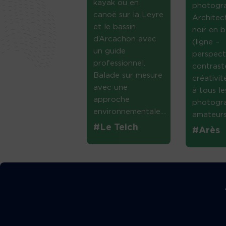
kayak ou en
photogr
canoë sur la Leyre
Architec
et le bassin
noir en b
d’Arcachon avec
(ligne –
un guide
perspect
professionnel.
contrast
Balade sur mesure
créativi
avec une
à tous le
approche
photogr
environnementale....
amateurs 
#Le Teich
#Arès