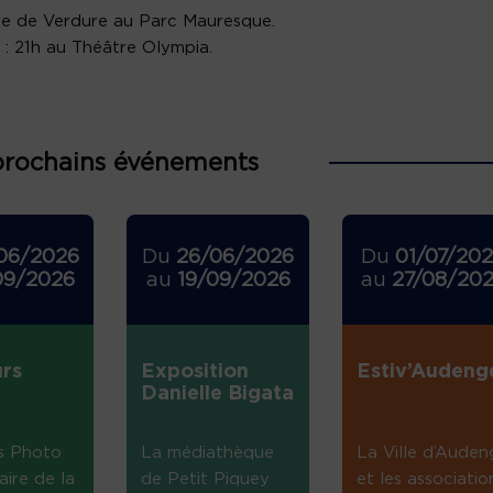
e de Verdure au Parc Mauresque.
li : 21h au Théâtre Olympia.
prochains événements
06/2026
Du
26/06/2026
Du
01/07/20
09/2026
au
19/09/2026
au
27/08/20
rs
Exposition
Estiv’Audeng
Danielle Bigata
s Photo
La médiathèque
La Ville d’Auden
aire de la
de Petit Piquey
et les associatio