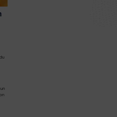
 du
 un
bon