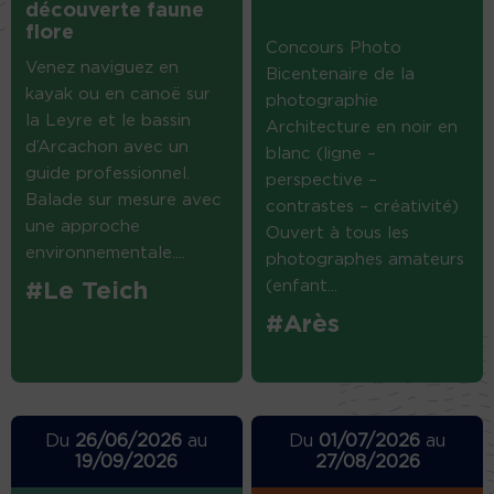
découverte faune
flore
Concours Photo
Venez naviguez en
Bicentenaire de la
kayak ou en canoë sur
photographie
la Leyre et le bassin
Architecture en noir en
d’Arcachon avec un
blanc (ligne –
guide professionnel.
perspective –
Balade sur mesure avec
contrastes – créativité)
une approche
Ouvert à tous les
environnementale....
photographes amateurs
(enfant...
#Le Teich
#Arès
Du
26/06/2026
au
Du
01/07/2026
au
19/09/2026
27/08/2026