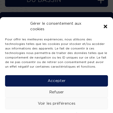
TÉLÉCHARGEZ GRATUITEMENT
Gérer le consentement aux
cookies
L’APPLICATION TVBA !
Pour offrir les meilleures expériences, nous utilisons des
technologies telles que les cookies pour stocker et/ou accéder
aux informations des appareils. Le fait de consentir à ces
technologies nous permettra de traiter des données telles que le
comportement de navigation ou les ID uniques sur ce site. Le fait
SUIVEZ-NOUS !
de ne pas consentir ou de retirer son consentement peut avoir
un effet négatif sur certaines caractéristiques et fonctions.
Charte de publication
-
Mentions légales
-
Accessibilité
-
Politique de confidentialité
-
Plan
Accepter
de site
-
SIBA
© 2026 création
Compos'it.
Refuser
Voir les préférences