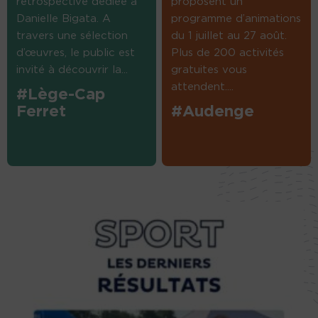
rétrospective dédiée à
proposent un
Danielle Bigata. A
programme d’animations
travers une sélection
du 1 juillet au 27 août.
d’œuvres, le public est
Plus de 200 activités
invité à découvrir la...
gratuites vous
attendent....
#Lège-Cap
Ferret
#Audenge