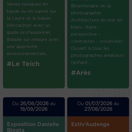
Venez naviguez en
Bicentenaire de la
kayak ou en canoë sur
photographie
la Leyre et le bassin
Architecture en noir en
d’Arcachon avec un
blanc (ligne –
guide professionnel.
perspective –
Balade sur mesure avec
contrastes – créativité)
une approche
Ouvert à tous les
environnementale....
photographes amateurs
(enfant...
#Le Teich
#Arès
Du
26/06/2026
au
Du
01/07/2026
au
19/09/2026
27/08/2026
Exposition Danielle
Estiv’Audenge
Bigata