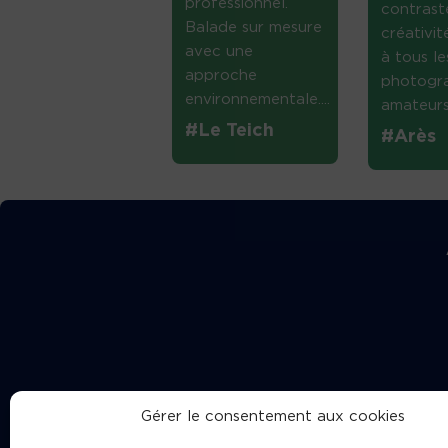
professionnel.
contrast
Balade sur mesure
créativi
avec une
à tous le
approche
photogr
environnementale....
amateurs 
#Le Teich
#Arès
Gérer le consentement aux cookies