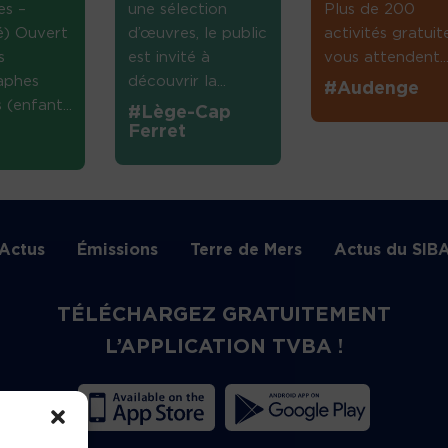
es –
une sélection
Plus de 200
té) Ouvert
d’œuvres, le public
activités gratuit
s
est invité à
vous attendent...
aphes
découvrir la...
#Audenge
(enfant...
#Lège-Cap
Ferret
Actus
Émissions
Terre de Mers
Actus du SIB
TÉLÉCHARGEZ GRATUITEMENT
L’APPLICATION TVBA !