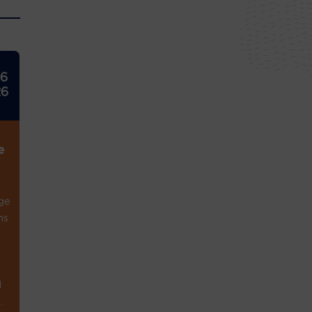
26
26
e
ge
ns
1
.