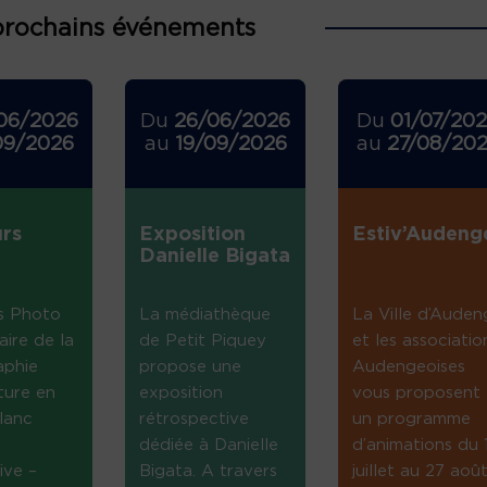
prochains événements
06/2026
Du
26/06/2026
Du
01/07/20
09/2026
au
19/09/2026
au
27/08/20
rs
Exposition
Estiv’Audeng
Danielle Bigata
s Photo
La médiathèque
La Ville d’Auden
aire de la
de Petit Piquey
et les associatio
aphie
propose une
Audengeoises
ture en
exposition
vous proposent
lanc
rétrospective
un programme
dédiée à Danielle
d’animations du 
ive –
Bigata. A travers
juillet au 27 août