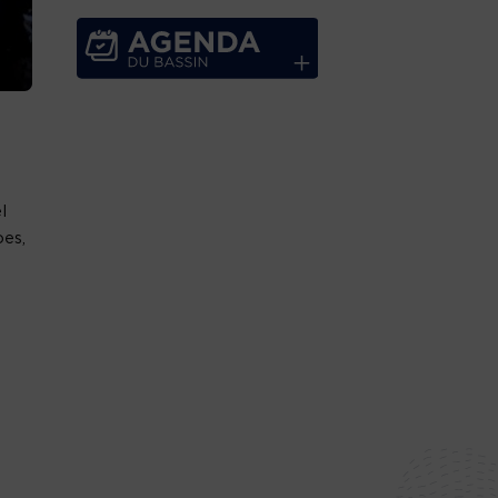
l
es,