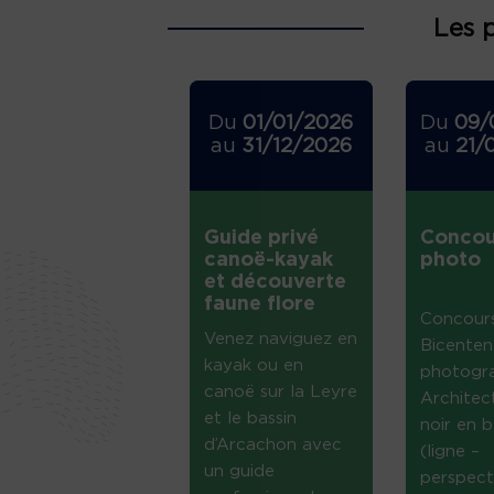
Les 
Du
01/01/2026
Du
09/
au
31/12/2026
au
21/
Guide privé
Concou
canoë-kayak
photo
et découverte
faune flore
Concour
Venez naviguez en
Bicenten
kayak ou en
photogr
canoë sur la Leyre
Architec
et le bassin
noir en b
d’Arcachon avec
(ligne –
un guide
perspect