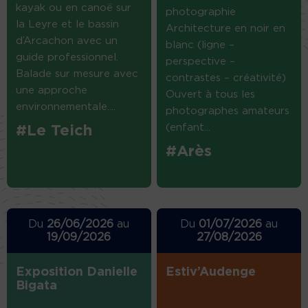
kayak ou en canoë sur
photographie
la Leyre et le bassin
Architecture en noir en
d’Arcachon avec un
blanc (ligne –
guide professionnel.
perspective –
Balade sur mesure avec
contrastes – créativité)
une approche
Ouvert à tous les
environnementale....
photographes amateurs
(enfant...
#Le Teich
#Arès
Du
26/06/2026
au
Du
01/07/2026
au
19/09/2026
27/08/2026
Exposition Danielle
Estiv’Audenge
Bigata