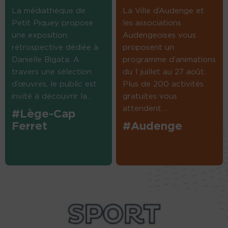
La médiathèque de
La Ville d’Audenge et
Petit Piquey propose
les associations
une exposition
Audengeoises vous
rétrospective dédiée à
proposent un
Danielle Bigata. A
programme d’animations
travers une sélection
du 1 juillet au 27 août.
d’œuvres, le public est
Plus de 200 activités
invité à découvrir la...
gratuites vous
attendent....
#Lège-Cap
Ferret
#Audenge