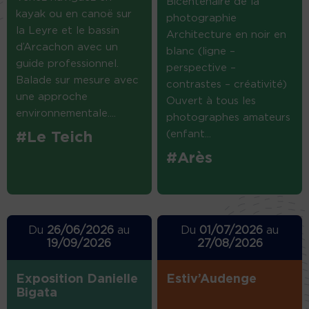
Bicentenaire de la
kayak ou en canoë sur
photographie
la Leyre et le bassin
Architecture en noir en
d’Arcachon avec un
blanc (ligne –
guide professionnel.
perspective –
Balade sur mesure avec
contrastes – créativité)
une approche
Ouvert à tous les
environnementale....
photographes amateurs
(enfant...
#Le Teich
#Arès
Du
26/06/2026
au
Du
01/07/2026
au
19/09/2026
27/08/2026
Exposition Danielle
Estiv’Audenge
Bigata