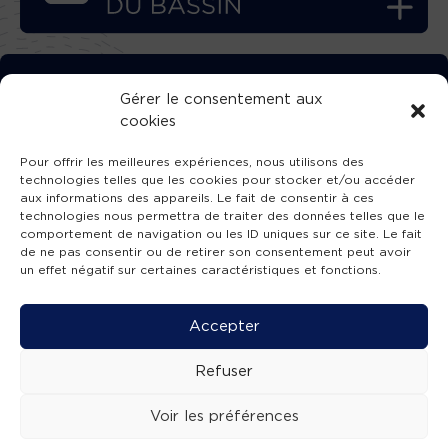
TÉLÉCHARGEZ GRATUITEMENT
Gérer le consentement aux
cookies
L’APPLICATION TVBA !
Pour offrir les meilleures expériences, nous utilisons des
technologies telles que les cookies pour stocker et/ou accéder
aux informations des appareils. Le fait de consentir à ces
technologies nous permettra de traiter des données telles que le
comportement de navigation ou les ID uniques sur ce site. Le fait
SUIVEZ-NOUS !
de ne pas consentir ou de retirer son consentement peut avoir
un effet négatif sur certaines caractéristiques et fonctions.
Charte de publication
-
Mentions légales
-
Accessibilité
-
Politique de confidentialité
-
Plan
Accepter
de site
-
SIBA
© 2026 création
Compos'it.
Refuser
Voir les préférences