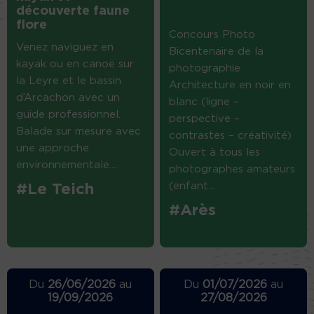
découverte faune
flore
Concours Photo
Venez naviguez en
Bicentenaire de la
kayak ou en canoë sur
photographie
la Leyre et le bassin
Architecture en noir en
d’Arcachon avec un
blanc (ligne –
guide professionnel.
perspective –
Balade sur mesure avec
contrastes – créativité)
une approche
Ouvert à tous les
environnementale....
photographes amateurs
(enfant...
#Le Teich
#Arès
Du
26/06/2026
au
Du
01/07/2026
au
19/09/2026
27/08/2026