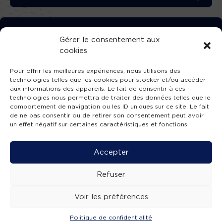
TÉLÉCHARGEZ GRATUITEMENT
Gérer le consentement aux
cookies
L’APPLICATION TVBA !
Pour offrir les meilleures expériences, nous utilisons des
technologies telles que les cookies pour stocker et/ou accéder
aux informations des appareils. Le fait de consentir à ces
technologies nous permettra de traiter des données telles que le
comportement de navigation ou les ID uniques sur ce site. Le fait
SUIVEZ-NOUS !
de ne pas consentir ou de retirer son consentement peut avoir
un effet négatif sur certaines caractéristiques et fonctions.
Charte de publication
-
Mentions légales
-
Accessibilité
-
Politique de confidentialité
-
Plan
Accepter
de site
-
SIBA
© 2026 création
Compos'it.
Refuser
Voir les préférences
Politique de confidentialité
ACTUS
ÉMISSIONS
AGENDA
WEBCAMS