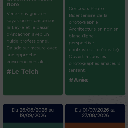
flore
Concours Photo
Venez naviguez en
Bicentenaire de la
kayak ou en canoë sur
photographie
la Leyre et le bassin
Architecture en noir en
d’Arcachon avec un
blanc (ligne –
guide professionnel.
perspective –
Balade sur mesure avec
contrastes – créativité)
une approche
Ouvert à tous les
environnementale....
photographes amateurs
(enfant...
#Le Teich
#Arès
Du
26/06/2026
au
Du
01/07/2026
au
19/09/2026
27/08/2026