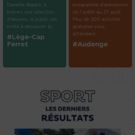
Danielle Bigata. A
programme d’animations
travers une sélection
du 1 juillet au 27 août.
d’œuvres, le public est
Plus de 200 activités
invité à découvrir la...
gratuites vous
attendent....
#Lège-Cap
Ferret
#Audenge