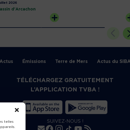
uillet 2026
assin d'Arcachon
Actus
Émissions
Terre de Mers
Actus du SIB
TÉLÉCHARGEZ GRATUITEMENT
L’APPLICATION TVBA !
SUIVEZ-NOUS !
s telles
ppareils.