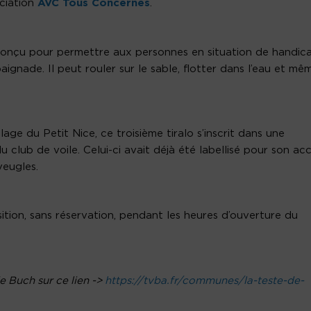
ociation
AVC Tous Concernés
.
 conçu pour permettre aux personnes en situation de handic
aignade. Il peut rouler sur le sable, flotter dans l’eau et mê
age du Petit Nice, ce troisième tiralo s’inscrit dans une
u club de voile. Celui-ci avait déjà été labellisé pour son acc
veugles.
ition, sans réservation, pendant les heures d’ouverture du
de Buch sur ce lien ->
https://tvba.fr/communes/la-teste-de-