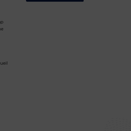
ap
me
ueil