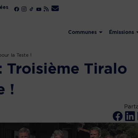
ées
Communes
Émissions
pour la Teste !
 Troisième Tiralo
e !
Part